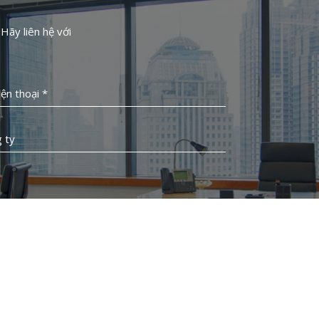
Hãy liên hệ với
iện thoại *
 ty