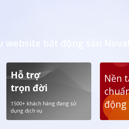
 website bất động sản Novah
Hỗ trợ
Nền 
trọn đời
chuẩn
động
1500+ khách hàng đang sử
dụng dịch vụ