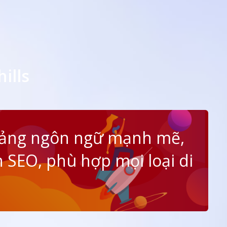
ills
tảng ngôn ngữ mạnh mẽ,
 SEO, phù hợp mọi loại di