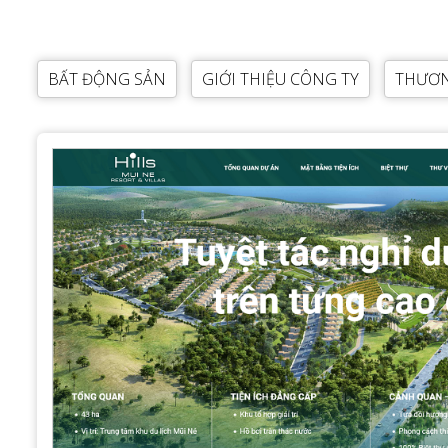
BẤT ĐỘNG SẢN
GIỚI THIỆU CÔNG TY
THƯƠN