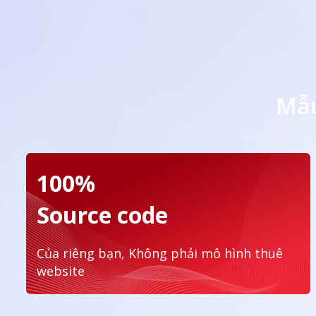
Mẫu
100%
Source code
Của riêng bạn, Không phải mô hình thuê
website