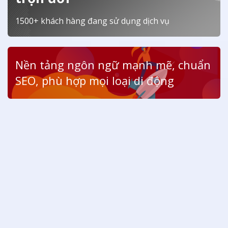
1500+ khách hàng đang sử dụng dịch vụ
Nền tảng ngôn ngữ mạnh mẽ, chuẩn
SEO, phù hợp mọi loại di động