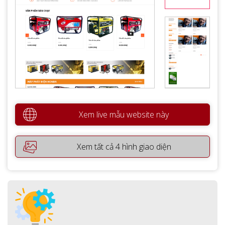
Xem live mẫu website này
Xem tất cả 4 hình giao diện