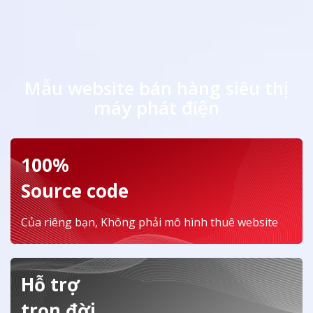
Mẫu website bán hàng siêu thị
máy phát điện
100%
Source code
Của riêng bạn, Không phải mô hình thuê website
Hỗ trợ
trọn đời